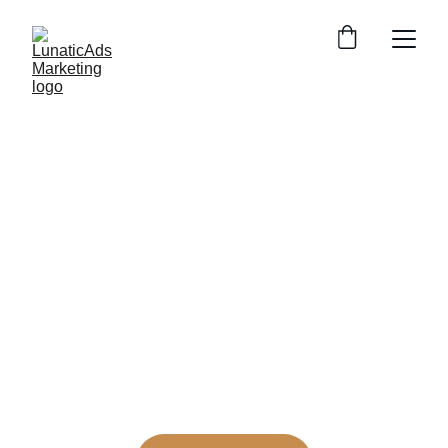
FAQs
Preguntas 
frecuentes:
Marketing
Respuestas a las preguntas más 
frecuentes sobre marketing (online) y 
nuestra oferta de servicios.