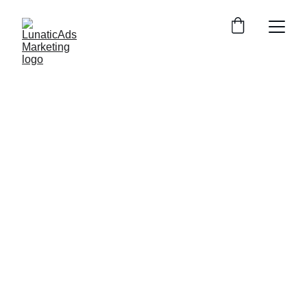
LunaticAds Marketing
Individuelle Online-
Marketing Lösungen 
für Ihr Unternehmen
Effektives 
Social Media-
 und 
Performance 
Marketing
 für kleine und mittelständische 