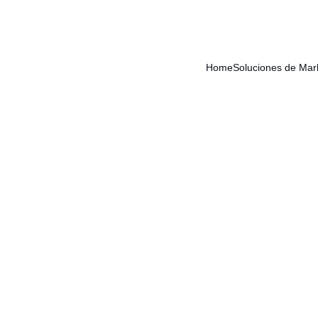
Home
Soluciones de Mar
uciones de mark
en YouTube o un reel en Instagram, descubra nuestr