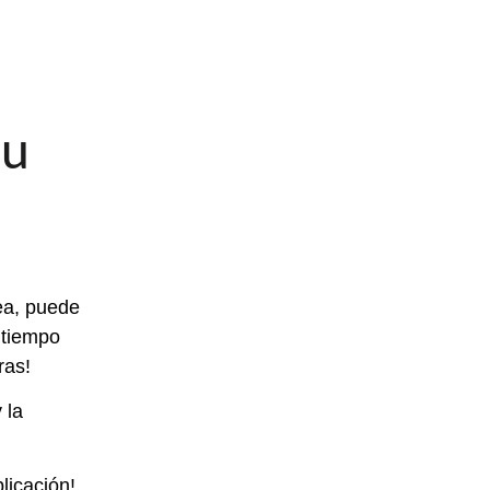
u 
ea, puede 
 tiempo 
ras!
 la 
licación!