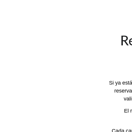
R
Si ya est
reserva
val
El 
Cada cam