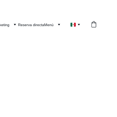
keting
Reserva directa
Menú
eting
a completa gama 