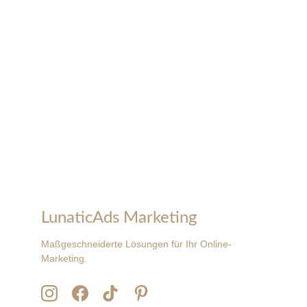
zielgerichtet und effektiv.
Ich werde definitiv wieder Kampagnen 
buchen und  empfehle ihre 
Dienstleistungen jedem, der kreatives 
Online-Marketing benötigt.
Sophie Gruber
LunaticAds Marketing
Maßgeschneiderte Lösungen für Ihr Online-
Marketing.