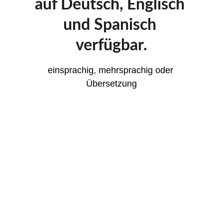
auf Deutsch, Englisch 
und Spanisch 
verfügbar.
einsprachig, mehrsprachig oder 
Übersetzung
★★★★★
 Die Arbeiten von Lunaticads Marketing 
haben  meine Erwartungen übertroffen! 
Unser Die Designs für Social Media sind 
exzellent & die Kampagnen sind 