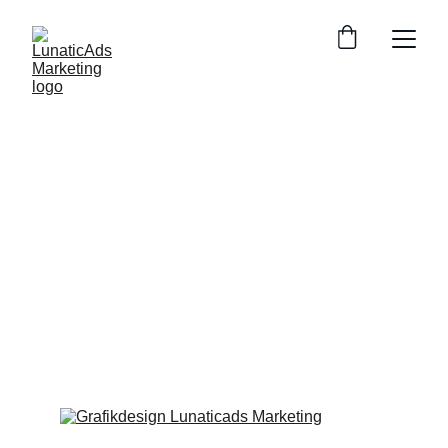
Unsere Marketing 
Lösungen
Ob Inserate auf Suchmaschinen, 
Werbung auf YouTube oder ein Reel 
auf Instagram, entdecken Sie unser 
komplettes Portfolio an 
Onlinemarketing Dienstleistungen.